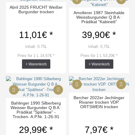
Abril 2025 FRUCHT Weißer
Burgunder trocken
Amolterer 1987 Steinhalde
Weissburgunder Q B A :
Prädikat "Kabinett"
11,01€ *
39,90€ *
Inhalt: 0.75L
Inhalt: 0,75L
Preis für 1 L 14,67€ *
Preis für 1 L 53,20€ *
+ Warenkorb
+ Warenkorb
Bercher 2022er Jechtinger
Rivaner trocken VDP.
Bahlinger 1990 Silberberg
ORTSWEIN trocken
Weisser Burgunder Q B A :
Prädikat "Spätlese" -
Trocken- A.P.Nr. 1-26-91
29,99€ *
7,97€ *