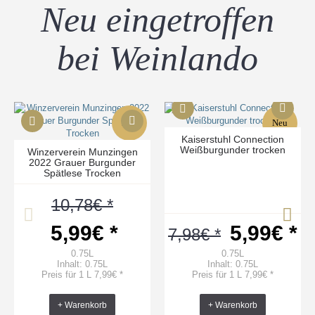
Neu eingetroffen
bei Weinlando
Neu
Neu
Kaiserstuhl Connection
Weißburgunder trocken
Winzerverein Munzingen
%
%
2022 Grauer Burgunder
Spätlese Trocken
10,78€ *
5,99€ *
5,99€ *
7,98€ *
0.75L
0.75L
Inhalt: 0.75L
Inhalt: 0.75L
Preis für 1 L 7,99€ *
Preis für 1 L 7,99€ *
+ Warenkorb
+ Warenkorb