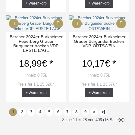
+ Warenkorb
+ Warenkorb
Bercher 2024er Burkheimer
Bercher 2024er Burkheimer
Feuerberg Grauer
Grauer Burgunder trocken
Burgunder trocken VDP.
VDP. ORTSWEIN
ERSTE LAGE
18,99€ *
10,17€ *
Inhalt: 0.75L
Inhalt: 0.75L
Preis für 1 L 25,32€ *
Preis für 1 L 13,57€ *
+ Warenkorb
+ Warenkorb
1
2
3
4
5
6
7
8
9
>
>|
Zeige 1 bis 28 von 406 (15 Seite(n))