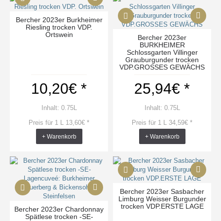
Bercher 2023er Burkheimer
Riesling trocken VDP.
Ortswein
Bercher 2023er
BURKHEIMER
Schlossgarten Villinger
Grauburgunder trocken
VDP.GROSSES GEWÄCHS
10,20€ *
25,94€ *
Inhalt: 0.75L
Inhalt: 0.75L
Preis für 1 L 13,60€ *
Preis für 1 L 34,59€ *
+ Warenkorb
+ Warenkorb
Bercher 2023er Sasbacher
Limburg Weisser Burgunder
trocken VDP.ERSTE LAGE
Bercher 2023er Chardonnay
Spätlese trocken -SE-