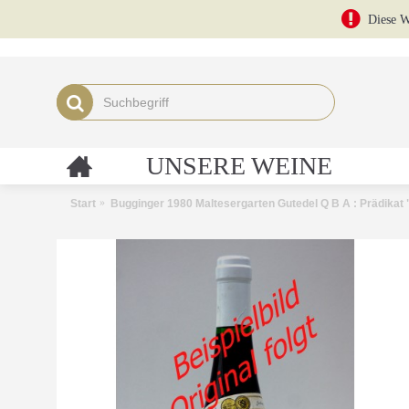
Diese W
UNSERE WEINE
Start
Bugginger 1980 Maltesergarten Gutedel Q B A : Prädikat 