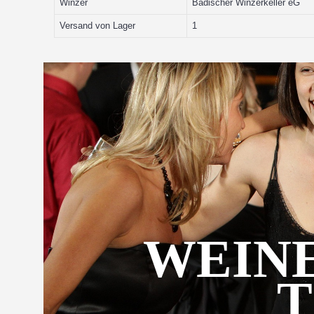
Winzer
Badischer Winzerkeller eG
Versand von Lager
1
WEINE
T