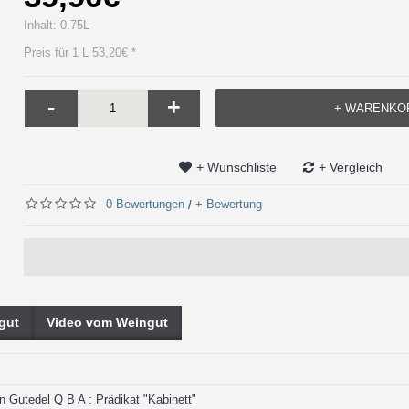
Inhalt: 0.75L
Preis für 1 L 53,20€ *
-
+
+ WARENKO
+ Wunschliste
+ Vergleich
0 Bewertungen
+ Bewertung
/
gut
Video vom Weingut
 Gutedel Q B A : Prädikat "Kabinett"