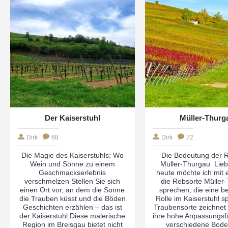
Der Kaiserstuhl
Müller-Thurg
Dirk
68
Dirk
72
Die Magie des Kaiserstuhls: Wo
Die Bedeutung der 
Wein und Sonne zu einem
Müller-Thurgau Lieb
Geschmackserlebnis
heute möchte ich mit 
verschmelzen Stellen Sie sich
die Rebsorte Müller
einen Ort vor, an dem die Sonne
sprechen, die eine b
die Trauben küsst und die Böden
Rolle im Kaiserstuhl sp
Geschichten erzählen – das ist
Traubensorte zeichnet 
der Kaiserstuhl.Diese malerische
ihre hohe Anpassungsfä
Region im Breisgau bietet nicht
verschiedene Bode