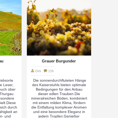
au
Grauer Burgunder
Dirk
156
Rebsorte
Die sonnendurchfluteten Hänge
e Leser,
des Kaiserstuhls bieten optimale
euch über
Bedingungen für den Anbau
-Thurgau
dieser edlen Trauben.Die
esondere
mineralreichen Böden, kombiniert
ielt.Diese
mit einem milden Klima, fördern
sich durch
die Entfaltung komplexer Aromen
higkeit an
und eine besondere Eleganz in
n- und
jedem Tropfen.Genießer