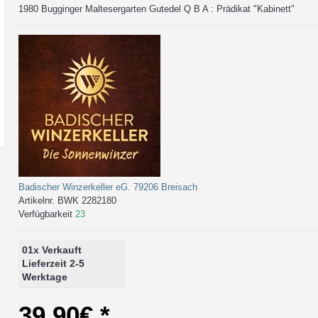
1980 Bugginger Maltesergarten Gutedel Q B A : Prädikat "Kabinett"
Badischer Winzerkeller eG. 79206 Breisach
Artikelnr.
BWK 2282180
Verfügbarkeit
23
0
1x Verkauft
Lieferzeit 2-5
Werktage
39,90€ *