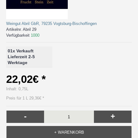
Weingut Abril GbR, 79235 Vogtsburg-Bischoffingen
Artikelnr.
Abril 29
Verfügbarkeit
1000
0
1x Verkauft
Lieferzeit 2-5
Werktage
22,02€ *
Inhalt: 0,75L
Preis für 1 L 29,36€ *
-
+
+ WARENKORB