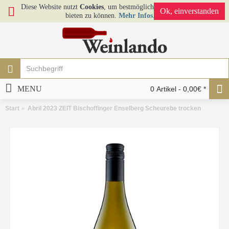
Diese Website nutzt
Cookies
, um bestmögliche Funktionalität
Ok, einverstanden
bieten zu können.
Mehr Infos
.
MENU
0 Artikel - 0,00€ *
Start
Abril 2023 ZEIT Bischoffinger Enselberg Scheurebe trocken