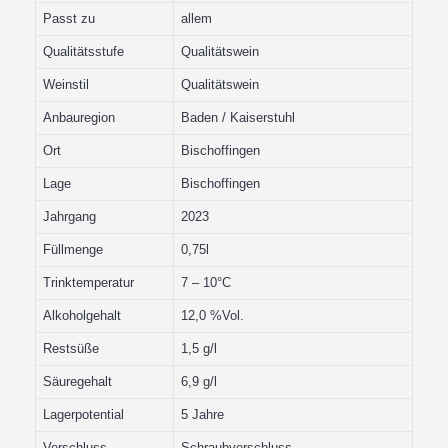
Passt zu
allem
Qualitätsstufe
Qualitätswein
Weinstil
Qualitätswein
Anbauregion
Baden / Kaiserstuhl
Ort
Bischoffingen
Lage
Bischoffingen
Jahrgang
2023
Füllmenge
0,75l
Trinktemperatur
7 – 10°C
Alkoholgehalt
12,0 %Vol.
Restsüße
1,5 g/l
Säuregehalt
6,9 g/l
Lagerpotential
5 Jahre
Verschluss
Schraubverschluss